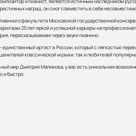
 композитор и пианист, является истинным наследником рус
престижных наград, он смог совместить в себе несовместим
ианного факультета Московской государственной консерват
дарил вам 25 лет яркой и успешной карьеры на профессиональ
ория, пересказываемая через звуки пианино.
— единственный артист в России, который с легкостью перех
ценителей классической музыки, так и любителей популярны
льный мир Дмитрия Маликова, у вас есть уникальная возмож
о и быстро.