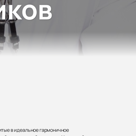
иков
литые в идеальное гармоничное