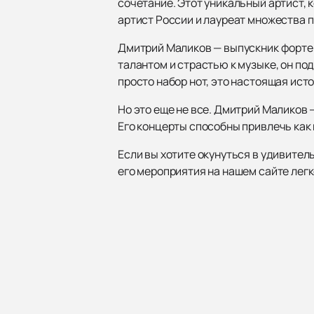
сочетание. Этот уникальный артист,
артист России и лауреат множества 
Дмитрий Маликов — выпускник фортеп
талантом и страстью к музыке, он по
просто набор нот, это настоящая ист
Но это еще не все. Дмитрий Маликов 
Его концерты способны привлечь как 
Если вы хотите окунуться в удивите
его мероприятия на нашем сайте легк