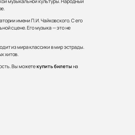
ской музыкальной культуры. Народный
ое.
ории имени П.И. Чайковского. С его
ной сцене. Его музыка — это не
одит из мира классики в мир эстрады.
х хитов.
ность. Вы можете
купить билеты
на