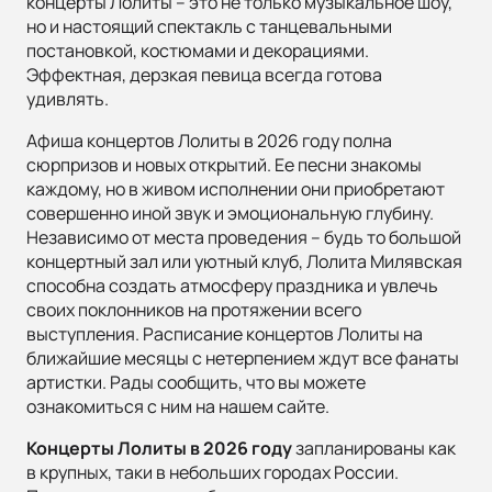
концерты Лолиты – это не только музыкальное шоу,
но и настоящий спектакль с танцевальными
постановкой, костюмами и декорациями.
Эффектная, дерзкая певица всегда готова
удивлять.
Афиша концертов Лолиты в 2026 году полна
сюрпризов и новых открытий. Ее песни знакомы
каждому, но в живом исполнении они приобретают
совершенно иной звук и эмоциональную глубину.
Независимо от места проведения – будь то большой
концертный зал или уютный клуб, Лолита Милявская
способна создать атмосферу праздника и увлечь
своих поклонников на протяжении всего
выступления. Расписание концертов Лолиты на
ближайшие месяцы с нетерпением ждут все фанаты
артистки. Рады сообщить, что вы можете
ознакомиться с ним на нашем сайте.
Концерты Лолиты в 2026 году
запланированы как
в крупных, таки в небольших городах России.