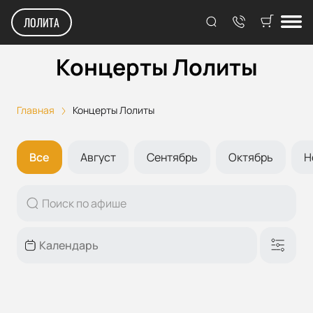
ЛОЛИТА
Концерты Лолиты
Главная
Концерты Лолиты
Все
Август
Сентябрь
Октябрь
Н