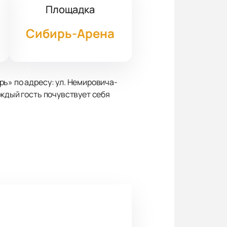
Площадка
Сибирь-Арена
ь» по адресу: ул. Немировича-
аждый гость почувствует себя
тистка наполняет каждое
ю погружаются в атмосферу
его на» звучат вместе с новыми
евращается в настоящее событие.
добные места: выберите первый