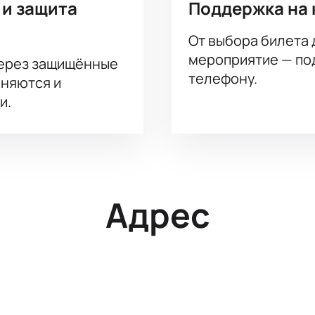
 и защита
Поддержка на 
От выбора билета 
мероприятие — под
через защищённые
телефону.
аняются и
и.
Адрес