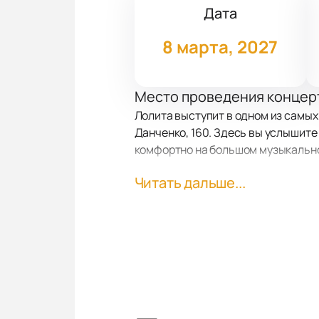
Дата
8 марта, 2027
Место проведения концер
Лолита выступит в одном из самых
Данченко, 160. Здесь вы услышите
комфортно на большом музыкальн
Читать дальше...
О концерте
Лолита — яркая звезда российской
выступление эмоциями и легко нах
вечера: смех сменяет трогательн
треками. Особый голос певицы пр
Билеты на концерт Лолиты
Купить билеты
вы можете прямо н