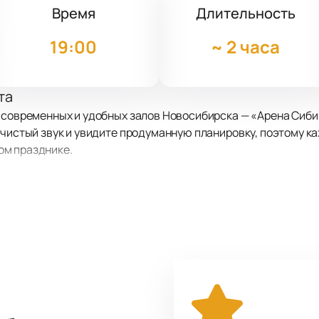
Время
Длительность
19:00
~
2 часа
та
 современных и удобных залов Новосибирска — «Арена Сибир
 чистый звук и увидите продуманную планировку, поэтому к
ом празднике.
 сцены, чьи шоу давно стали событием для поклонников. Ар
одит общий язык с публикой. За два часа зрители полность
ые моменты, а любимые композиции «Ориентация» и «Пошлю 
идаёт каждой мелодии индивидуальность, а сам концерт пр
 онлайн
а нашем сайте. Интерактивная схема поможет подобрать у