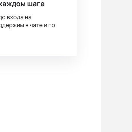
каждом шаге
до входа на
держим в чате и по