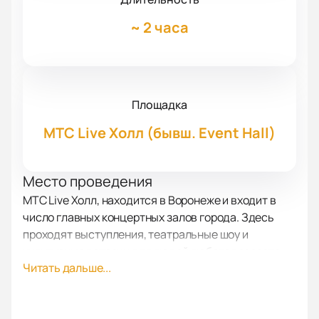
~
2 часа
Площадка
МТС Live Холл (бывш. Event Hall)
Место проведения
МТС Live Холл, находится в Воронеже и входит в
число главных концертных залов города. Здесь
проходят выступления, театральные шоу и
культурные встречи для людей любого возраста.
Читать дальше...
Просторное помещение радует гостей отличным
звуком и светом благодаря современному
оборудованию. Зрители выбирают это место для