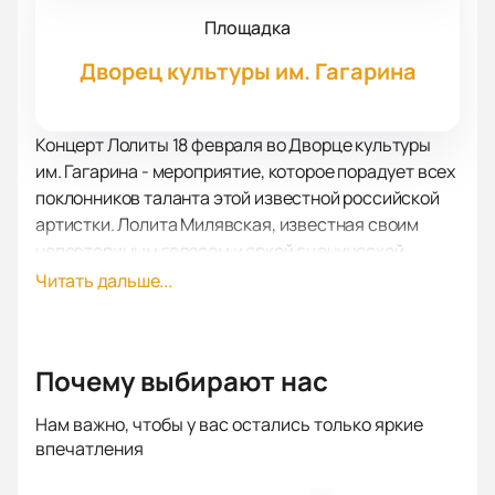
Площадка
Дворец культуры им. Гагарина
Концерт Лолиты 18 февраля во Дворце культуры
им. Гагарина - мероприятие, которое порадует всех
поклонников таланта этой известной российской
артистки. Лолита Милявская, известная своим
неповторимым голосом и яркой сценической
индивидуальностью, поразит зрителей своей
Читать дальше...
пронзительной эстрадной музыкой.
Купить билеты на концерт Лолиты на нашем сайте -
это легко и быстро. Мы предлагаем максимальное
Почему выбирают нас
удобство и простоту в оформлении заказа. Наш
сервис позволяет совершить покупку онлайн всего
Нам важно, чтобы у вас остались только яркие
за несколько кликов. Никаких лишних затруднений
впечатления
и ненужных формальностей – просто выбирайте
место и количество билетов, оплачивайте удобным