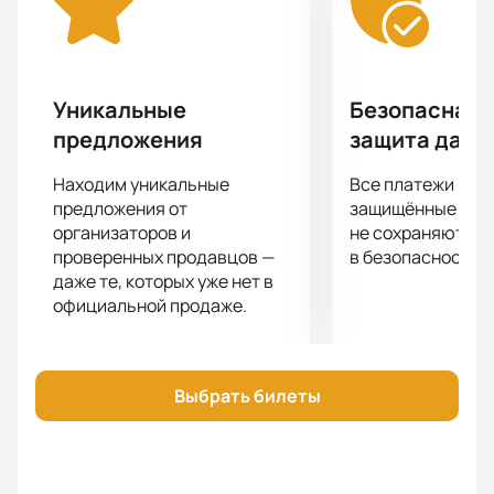
сможете испытать непередаваемые эмоции и
получить заряд положительной энергии от
профессионального выступления.
Не упустите шанс провести незабываемый вечер,
Уникальные
Безопасная 
насладившись шикарным выступлением Лолиты.
предложения
защита данн
Купите билеты на концерт Лолиты 27 марта в
Омской филармонии прямо сейчас. Мы
Находим уникальные
Все платежи про
гарантируем вам прекрасное времяпровождение и
предложения от
защищённые шлю
незабываемые впечатления.
организаторов и
не сохраняются 
проверенных продавцов —
в безопасности.
даже те, которых уже нет в
официальной продаже.
Выбрать билеты