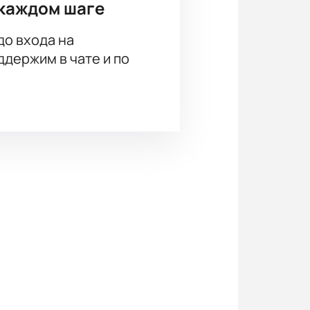
каждом шаге
до входа на
держим в чате и по