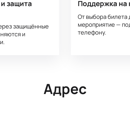
 и защита
Поддержка на 
От выбора билета 
мероприятие — под
через защищённые
телефону.
аняются и
и.
Адрес