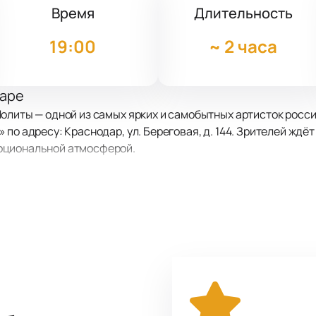
Время
Длительность
19:00
~
2 часа
даре
олиты — одной из самых ярких и самобытных артисток росс
по адресу: Краснодар, ул. Береговая, д. 144. Зрителей ждё
оциональной атмосферой.
ителем
моциональной терапией. Артистка легко сочетает юмор и о
в она ведёт личный диалог со зрительным залом, создавая 
ником происходящего на сцене.
композиции, давно ставшие любимыми у публики. Лирическ
. Музыка Лолиты объединяет разные настроения — от тонкой