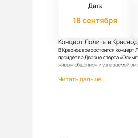
Дата
18 сентября
Концерт Лолиты в Красно
В Краснодаре состоится концерт Л
пройдёт во Дворце спорта «Олимп» 
живым общением и узнаваемой эм
Читать дальше...
Искренний разговор со зр
Концерты Лолиты часто называют э
переживания. В течение двух часо
Каждый зритель становится участ
Хиты и сильные эмоции
В программе концерта прозвучат 
номерами, которые зал поёт хором