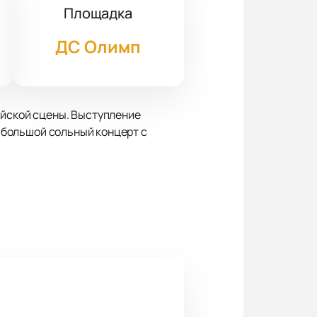
Площадка
ДС Олимп
ийской сцены. Выступление
т большой сольный концерт с
ткровенность, смех и глубокие
ощущение близости и доверия.
ие песни сменяются энергичными
 драматургии до яркого