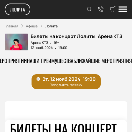
ЛОЛИТА
Главная
Афиша
Лолита
Билеты на концерт Лолиты, Арена КТЗ
Арена КТЗ
16+
12 нояб. 2024
19:00
МЕРОПРИЯТИИ
НАШИ ПРЕИМУЩЕСТВА
БЛИЖАЙШИЕ МЕРОПРИЯТИЯ
БИЛЕТЫ НА КОНЦЕРТ