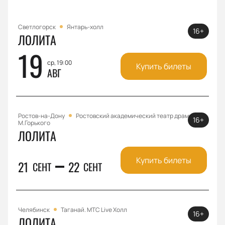
Светлогорск
Янтарь-холл
16+
ЛОЛИТА
19
ср, 19:00
Купить билеты
АВГ
Ростов-на-Дону
Ростовский академический театр драмы им.
16+
М.Горького
ЛОЛИТА
Купить билеты
21
22
СЕНТ
СЕНТ
Челябинск
Таганай. МТС Live Холл
16+
ЛОЛИТА