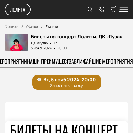
ЛОЛИТА
Главная
Афиша
Лолита
Билеты на концерт Лолиты, ДК «Яуза»
ДК «Яуза»
12+
5 нояб. 2024
20:00
МЕРОПРИЯТИИ
НАШИ ПРЕИМУЩЕСТВА
БЛИЖАЙШИЕ МЕРОПРИЯТИЯ
БИЛЕТЫ НА КОНЦЕРТ