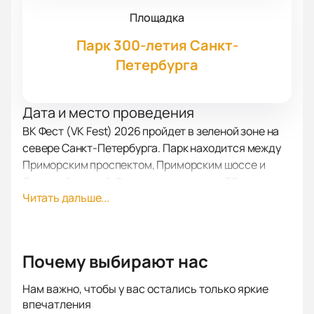
Площадка
Парк 300-летия Санкт-
Петербурга
Дата и место проведения
ВК Фест (VK Fest) 2026 пройдет в зеленой зоне на
севере Санкт-Петербурга. Парк находится между
Приморским проспектом, Приморским шоссе и
Яхтенной улицей. Фестиваль занимает 39 гектаров
Читать дальше...
по адресу: Приморский пр., 74. До парка удобно
добираться из любой части города.
О событии и площадке
Почему выбирают нас
В 2026 году VK Fest станет точкой притяжения для
любителей музыки, технологий, блогинга и
Нам важно, чтобы у вас остались только яркие
впечатления
видеоигр. Фестиваль предложит разнообразную