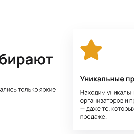
у Лолиты Милявской на нашей сайте прямо сейчас! Удобные 
ыбирают
Уникальные п
тались только яркие
Находим уникальн
организаторов и 
— даже те, которы
продаже.