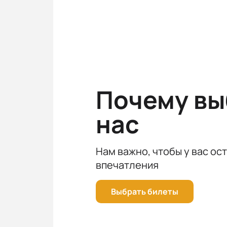
Спешите приобрести билета на шо
события культуры для Вас!
Почему в
нас
Нам важно, чтобы у вас ос
впечатления
Выбрать билеты