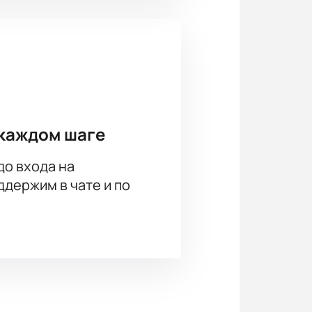
каждом шаге
до входа на
держим в чате и по