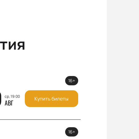
тия
16+
9
ср, 19:00
Купить билеты
АВГ
16+