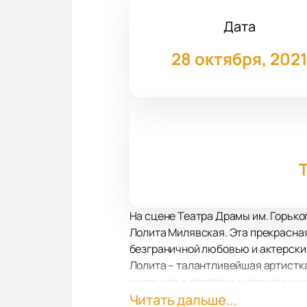
Дата
28 октября, 202
На сцене Театра Драмы им. Горько
Лолита Милявская. Эта прекрасная
безграничной любовью и актерски
Лолита – талантливейшая артистка
включила в программу свои лучшие
глубинного смысла её непредсказу
Читать дальше...