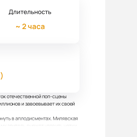
Длительность
~
2 часа
)
сток отечественной поп-сцены
иллионов и завоевывает их своей
онуть в аплодисментах. Милявская
них зритель сможет уловить нотки