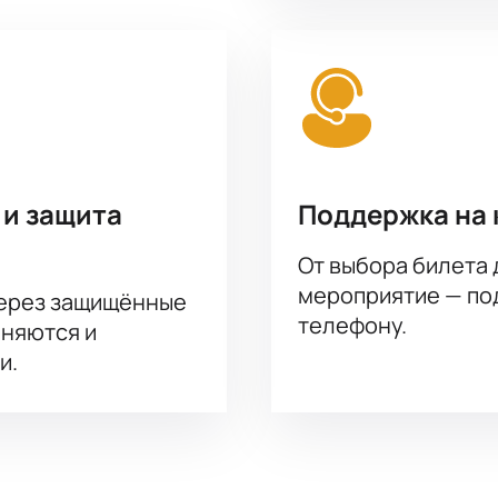
 и защита
Поддержка на 
От выбора билета 
мероприятие — под
через защищённые
телефону.
аняются и
и.