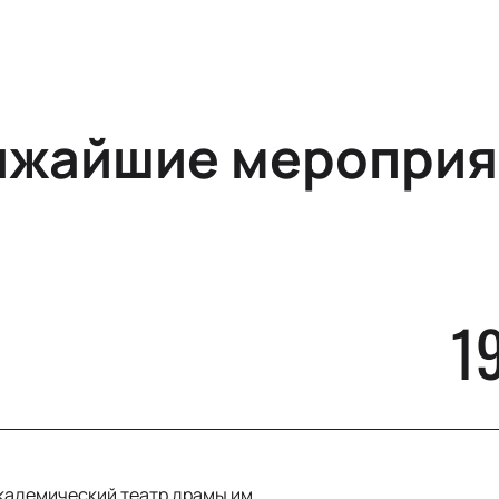
ижайшие мероприя
1
кадемический театр драмы им.