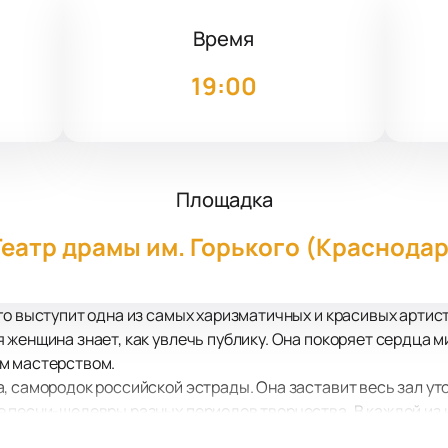
Время
1
19:00
Площадка
Театр драмы им. Горького (Краснодар
го выступит одна из самых харизматичных и красивых арти
 женщина знает, как увлечь публику. Она покоряет сердца м
м мастерством.
, самородок российской эстрады. Она заставит весь зал ут
 песни-шедевры разных периодов творчества. В каждой из 
емой души и моментально найдет отклик в своем сердце.