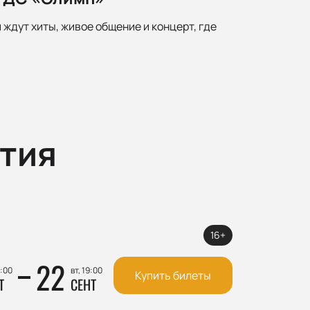
ждут хиты, живое общение и концерт, где
тия
16+
22
9:00
вт, 19:00
Купить билеты
Т
СЕНТ