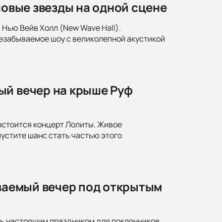
новые звезды на одной сцене
 Нью Вейв Холл (New Wave Hall).
Незабываемое шоу с великолепной акустикой
ый вечер на крыше Руф
состоится концерт Лолиты. Живое
пустите шанс стать частью этого
ываемый вечер под открытым
ть настоящим праздником для поклонников.