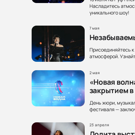
Насладитесь атмосф
уникального шоу!
7 мая
Незабываемы
Присоединяйтесь к 
атмосферой. Узнайт
2 мая
«Новая волн
закрытием в
День жюри, музыка
фестиваля — заключ
23 апреля
Лолита выст