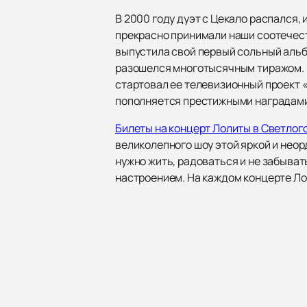
В 2000 году дуэт с Цекало распался, 
прекрасно принимали наши соотечеств
выпустила свой первый сольный альб
разошелся многотысячным тиражом. 
стартовал ее телевизионный проект «
пополняется престижными наградами,
Билеты на концерт Лолиты в Светлог
великолепного шоу этой яркой и неор
нужно жить, радоваться и не забыват
настроением. На каждом концерте Ло