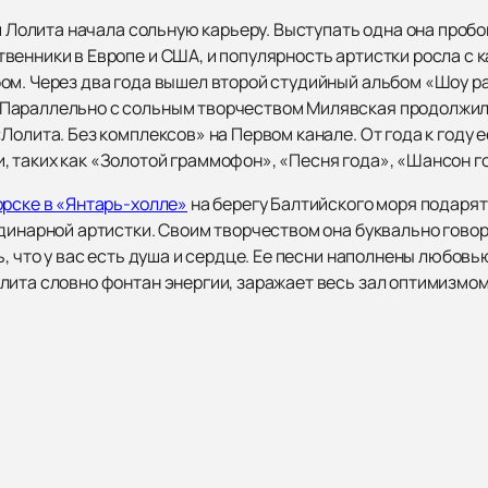
и Лолита начала сольную карьеру. Выступать одна она пробов
енники в Европе и США, и популярность артистки росла с к
ом. Через два года вышел второй студийный альбом «Шоу 
Параллельно с сольным творчеством Милявская продолжила
Лолита. Без комплексов» на Первом канале. От года к году 
 таких как «Золотой граммофон», «Песня года», «Шансон го
орске в «Янтарь-холле»
на берегу Балтийского моря подаря
динарной артистки. Своим творчеством она буквально говорит
ь, что у вас есть душа и сердце. Ее песни наполнены любов
лита словно фонтан энергии, заражает весь зал оптимизмо