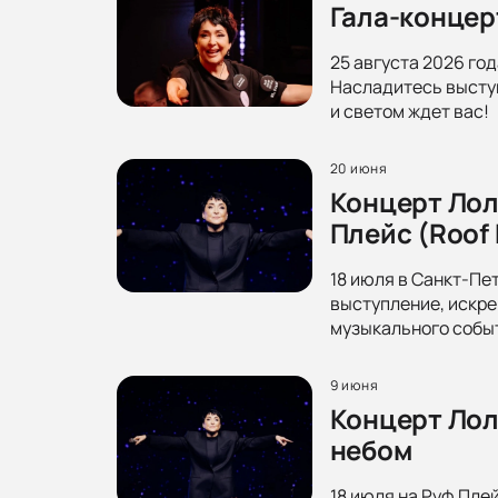
Гала-концер
25 августа 2026 год
Насладитесь выступ
и светом ждет вас!
20 июня
Концерт Лол
Плейс (Roof 
18 июля в Санкт-Пе
выступление, искре
музыкального собы
9 июня
Концерт Лол
небом
18 июля на Руф Пле