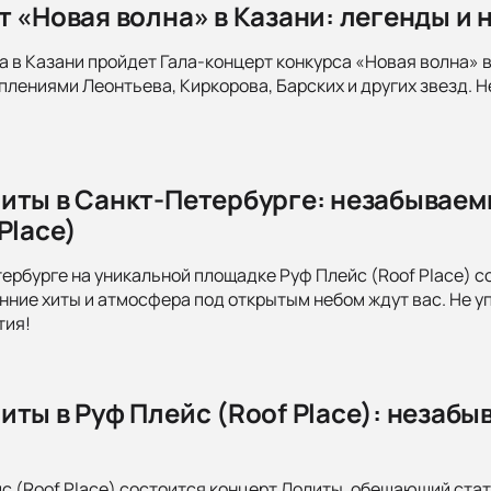
т «Новая волна» в Казани: легенды и 
а в Казани пройдет Гала-концерт конкурса «Новая волна» в
лениями Леонтьева, Киркорова, Барских и других звезд. 
иты в Санкт-Петербурге: незабываем
Place)
тербурге на уникальной площадке Руф Плейс (Roof Place) 
нние хиты и атмосфера под открытым небом ждут вас. Не у
тия!
иты в Руф Плейс (Roof Place): незаб
йс (Roof Place) состоится концерт Лолиты, обещающий ста