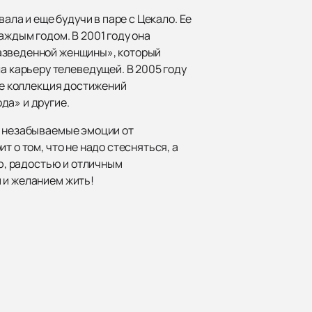
ала и еще будучи в паре с Цекало. Ее
аждым годом. В 2001 году она
разведенной женщины», который
 карьеру телеведущей. В 2005 году
ее коллекция достижений
да» и другие.
т незабываемые эмоции от
 о том, что не надо стесняться, а
ью, радостью и отличным
м и желанием жить!