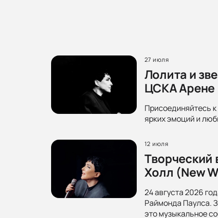
27 июля
Лолита и зв
ЦСКА Арене
Присоединяйтесь к 
ярких эмоций и люб
12 июля
Творческий 
Холл (New Wa
24 августа 2026 го
Раймонда Паулса. З
это музыкальное со