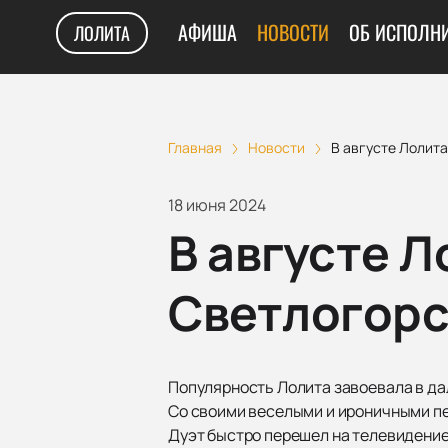
АФИША
НОВОСТИ
ОБ ИСПОЛН
ЛОЛИТА
Главная
Новости
В августе Лолита
18 июня 2024
В августе Л
Светлогорс
Популярность Лолита завоевала в да
Со своими веселыми и ироничными пе
Дуэт быстро перешел на телевидение