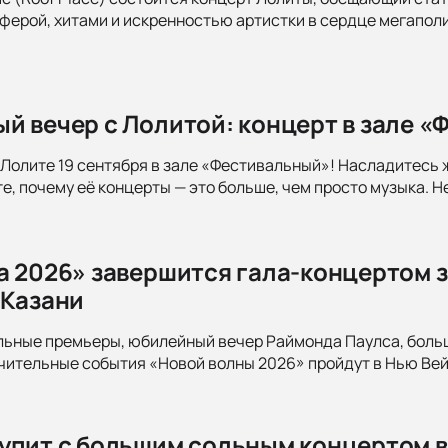
ерой, хитами и искренностью артистки в сердце мегаполис
й вечер с Лолитой: концерт в зале «
Лолите 19 сентября в зале «Фестивальный»! Насладитесь 
е, почему её концерты — это больше, чем просто музыка. Н
а 2026» завершится гала-концертом 
 Казани
льные премьеры, юбилейный вечер Раймонда Паулса, больш
ительные события «Новой волны 2026» пройдут в Нью Вейв
упит с большим сольным концертом 