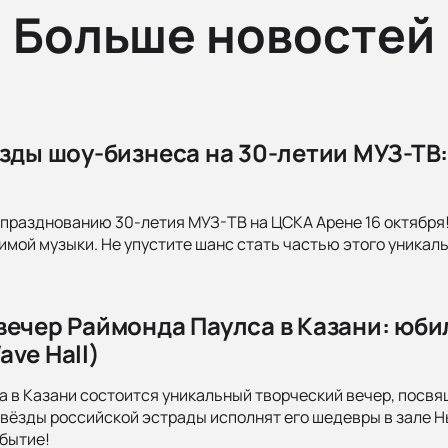
Больше новостей
езды шоу-бизнеса на 30-летии МУЗ-ТВ
празднованию 30-летия МУЗ-ТВ на ЦСКА Арене 16 октября!
имой музыки. Не упустите шанс стать частью этого уникал
вечер Раймонда Паулса в Казани: юби
ve Hall)
да в Казани состоится уникальный творческий вечер, пос
вёзды российской эстрады исполнят его шедевры в зале Нь
бытие!