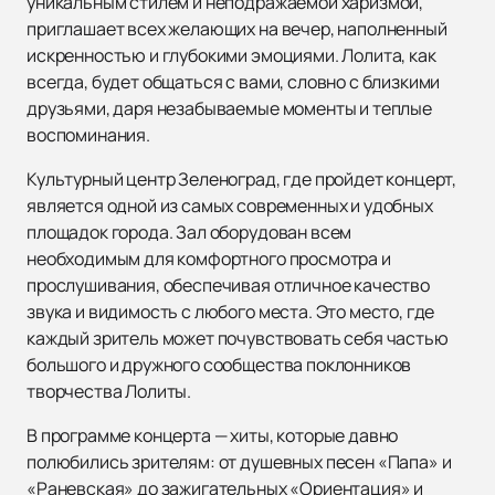
уникальным стилем и неподражаемой харизмой,
приглашает всех желающих на вечер, наполненный
искренностью и глубокими эмоциями. Лолита, как
всегда, будет общаться с вами, словно с близкими
друзьями, даря незабываемые моменты и теплые
воспоминания.
Культурный центр Зеленоград, где пройдет концерт,
является одной из самых современных и удобных
площадок города. Зал оборудован всем
необходимым для комфортного просмотра и
прослушивания, обеспечивая отличное качество
звука и видимость с любого места. Это место, где
каждый зритель может почувствовать себя частью
большого и дружного сообщества поклонников
творчества Лолиты.
В программе концерта — хиты, которые давно
полюбились зрителям: от душевных песен «Папа» и
«Раневская» до зажигательных «Ориентация» и