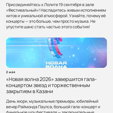
Присоединяйтесь к Лолите 19 сентября в зале
«Фестивальный»! Насладитесь живым исполнением
хитов и уникальной атмосферой. Узнайте, почему её
концерты — это больше, чем просто музыка. Не
упустите шанс стать частью этого события!
2 мая
«Новая волна 2026» завершится гала-
концертом звезд и торжественным
закрытием в Казани
День жюри, музыкальные премьеры, юбилейный
вечер Раймонда Паулса, большой гала-концерт и
финальное шоу фестиваля — заключительные