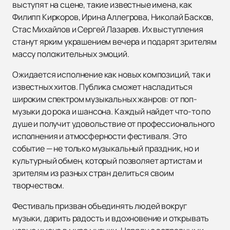
выступят на сцене, такие известные имена, как
Филипп Киркоров, Ирина Аллегрова, Николай Басков,
Стас Михайлов и Сергей Лазарев. Их выступления
станут ярким украшением вечера и подарят зрителям
массу положительных эмоций.
Ожидается исполнение как новых композиций, так и
известных хитов. Публика сможет насладиться
широким спектром музыкальных жанров: от поп-
музыки до рока и шансона. Каждый найдет что-то по
душе и получит удовольствие от профессионального
исполнения и атмосферности фестиваля. Это
событие — не только музыкальный праздник, но и
культурный обмен, который позволяет артистам и
зрителям из разных стран делиться своим
творчеством.
Фестиваль призван объединять людей вокруг
музыки, дарить радость и вдохновение и открывать