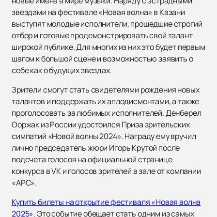
новые имена в мире музыки. Наряду с эстрадными
звездами на фестивале «Новая волна» в Казани
выступят молодые исполнители, прошедшие строгий
отбор и готовые продемонстрировать свой талант
широкой публике. Для многих из них это будет первым
шагом к большой сцене и возможностью заявить о
себе как о будущих звездах.
Зрители смогут стать свидетелями рождения новых
талантов и поддержать их аплодисментами, а также
проголосовать за любимых исполнителей. Денберел
Ооржак из России удостоился Приза зрительских
симпатий «Новой волны 2024». Награду ему вручил
лично председатель жюри Игорь Крутой после
подсчета голосов на официальной странице
конкурса в VK и голосов зрителей в зале от компании
«АРС».
Купить билеты на открытие фестиваля «Новая волна
2025»
. Это событие обещает стать одним из самых