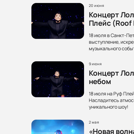
20 июня
Концерт Лол
Плейс (Roof 
18 июля в Санкт-Пе
выступление, искре
музыкального собы
9 июня
Концерт Лол
небом
18 июля на Руф Пле
Насладитесь атмосф
уникального шоу!
2 мая
«Новая волн