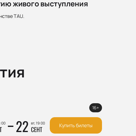
гию живого выступления
нстве TAU.
тия
16+
22
9:00
вт, 19:00
Купить билеты
Т
СЕНТ