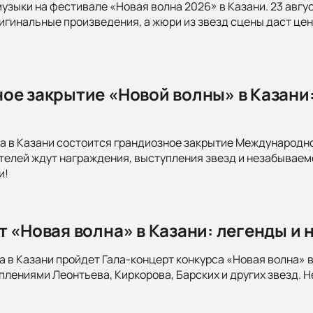
музыки на фестивале «Новая волна 2026» в Казани. 23 авгу
игинальные произведения, а жюри из звезд сцены даст цен
ое закрытие «Новой волны» в Казани
да в Казани состоится грандиозное закрытие Международно
ителей ждут награждения, выступления звезд и незабываем
и!
т «Новая волна» в Казани: легенды и 
а в Казани пройдет Гала-концерт конкурса «Новая волна» в
лениями Леонтьева, Киркорова, Барских и других звезд. 