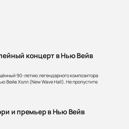
лейный концерт в Нью Вейв
вящённый 90-летию легендарного композитора
ю Вейв Холл (New Wave Hall). Не пропустите
юри и премьер в Нью Вейв