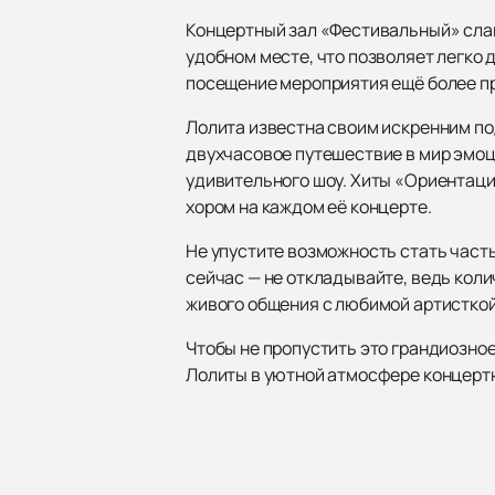
Концертный зал «Фестивальный» слав
удобном месте, что позволяет легко 
посещение мероприятия ещё более п
Лолита известна своим искренним по
двухчасовое путешествие в мир эмоц
удивительного шоу. Хиты «Ориентаци
хором на каждом её концерте.
Не упустите возможность стать част
сейчас — не откладывайте, ведь коли
живого общения с любимой артисткой
Чтобы не пропустить это грандиозно
Лолиты в уютной атмосфере концерт