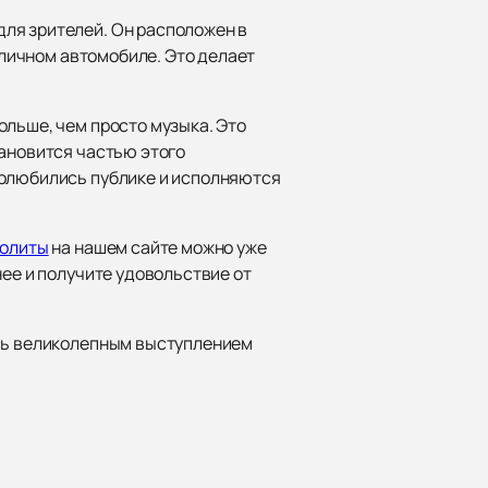
ля зрителей. Он расположен в
 личном автомобиле. Это делает
ольше, чем просто музыка. Это
тановится частью этого
полюбились публике и исполняются
Лолиты
на нашем сайте можно уже
нее и получите удовольствие от
есь великолепным выступлением