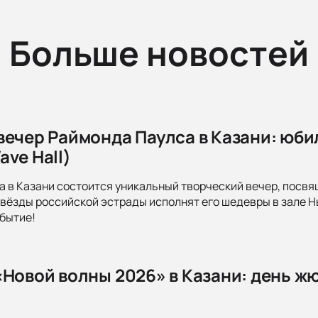
Больше новостей
вечер Раймонда Паулса в Казани: юби
ve Hall)
да в Казани состоится уникальный творческий вечер, пос
вёзды российской эстрады исполнят его шедевры в зале Нь
бытие!
«Новой волны 2026» в Казани: день ж