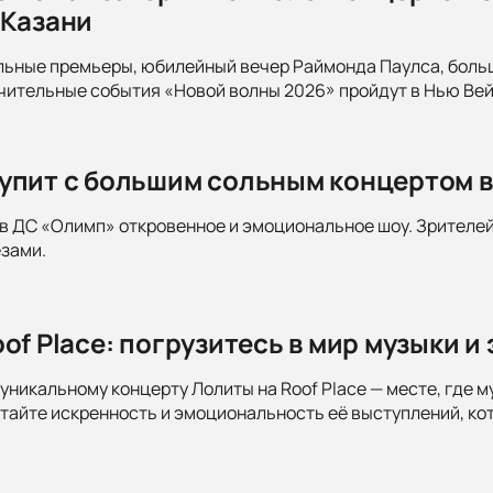
 Казани
льные премьеры, юбилейный вечер Раймонда Паулса, больш
ительные события «Новой волны 2026» пройдут в Нью Вейв
упит с большим сольным концертом 
в ДС «Олимп» откровенное и эмоциональное шоу. Зрителей 
зами.
of Place: погрузитесь в мир музыки и
уникальному концерту Лолиты на Roof Place — месте, где м
тайте искренность и эмоциональность её выступлений, ко