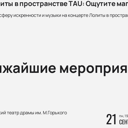
иты в пространстве TAU: Ощутите ма
сферу искренности и музыки на концерте Лолиты в простра
ижайшие мероприя
ий театр драмы им. М.Горького
21
пн, 1
СЕН