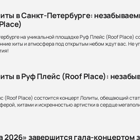
иты в Санкт-Петербурге: незабываем
Place)
тербурге на уникальной площадке Руф Плейс (Roof Place) 
нние хиты и атмосфера под открытым небом ждут вас. Не у
тия!
иты в Руф Плейс (Roof Place): незаб
йс (Roof Place) состоится концерт Лолиты, обещающий ста
ерой, хитами и искренностью артистки в сердце мегаполис
а 2026» завершится гала-концертом 