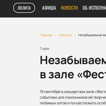
АФИША
НОВОСТИ
ОБ ИСПОЛН
ЛОЛИТА
Главная
Новости
Незабываемый ве
7 мая
Незабываем
в зале «Фе
19 сентября в концертном зале «Фес
событием для поклонников её творч
любимых хитов и почувствовать особ