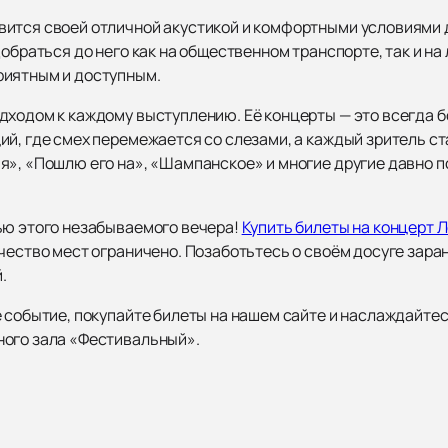
ится своей отличной акустикой и комфортными условиями д
добраться до него как на общественном транспорте, так и на
риятным и доступным.
дходом к каждому выступлению. Её концерты — это всегда б
ий, где смех перемежается со слезами, а каждый зритель с
я», «Пошлю его на», «Шампанское» и многие другие давно 
ью этого незабываемого вечера!
Купить билеты на концерт 
чество мест ограничено. Позаботьтесь о своём досуге зара
.
е событие, покупайте билеты на нашем сайте и наслаждайт
ного зала «Фестивальный».