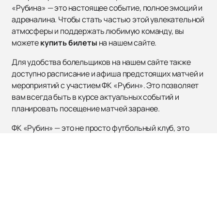
«Рубина» — это настоящее событие, полное эмоций и
адреналина. Чтобы стать частью этой увлекательной
атмосферы и поддержать любимую команду, вы
можете
купить билеты
на нашем сайте.
Для удобства болельщиков на нашем сайте также
доступно расписание и афиша предстоящих матчей и
мероприятий с участием ФК «Рубин». Это позволяет
вам всегда быть в курсе актуальных событий и
планировать посещение матчей заранее.
ФК «Рубин» — это не просто футбольный клуб, это
символ спортивного мастерства и преданности
своему делу. Присоединяйтесь к числу поклонников
этой великой команды и ощутите всю силу и страсть
российского футбола. Не упустите шанс стать
частью истории и поддержать «Рубин» на пути к
новым вершинам!