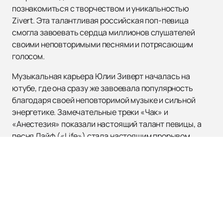
познакомиться с творчеством и уникальностью
Zivert. Эта талантливая российская поп-певица
смогла завоевать сердца миллионов слушателей
своими неповторимыми песнями и потрясающим
голосом.
Музыкальная карьера Юлии Зиверт началась на
ютубе, где она сразу же завоевала популярность
благодаря своей неповторимой музыке и сильной
энергетике. Замечательные треки «Чак» и
«Анестезия» показали настоящий талант певицы, а
песня Лайф («Life») стала настоящим прорывом.
Зиверт подписала контракт с известным лейблом
«Первое музыкальное», который стал поддерживать
ее в творческом пути. В 2019 году артистка выпустила
полноценный альбом, который сразу же стал
популярным. Особенно выделялась композиция
Лайф («Life»), взлетевшая в топ стриминг-сервисов и
закрепившая успех Зиверт на прочных основаниях.