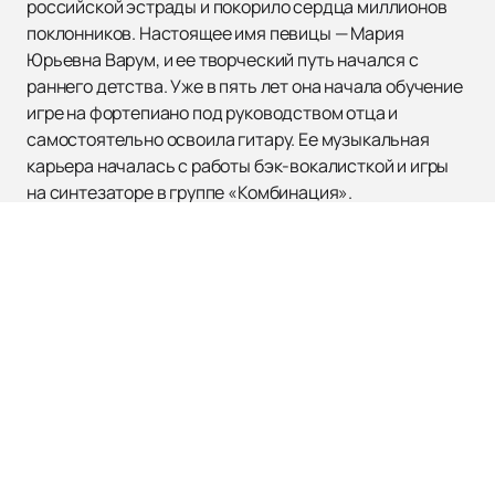
российской эстрады и покорило сердца миллионов
поклонников. Настоящее имя певицы — Мария
Юрьевна Варум, и ее творческий путь начался с
раннего детства. Уже в пять лет она начала обучение
игре на фортепиано под руководством отца и
самостоятельно освоила гитару. Ее музыкальная
карьера началась с работы бэк-вокалисткой и игры
на синтезаторе в группе «Комбинация».
Первый успех пришел в 1990 году с хитами
«Полуночный ковбой» и «Здравствуй и прощай», а
альбом «Ля-ля-фа» 1993 года закрепил ее статус
звезды. Песни «Ля-ля-фа» и «Городок» стали
настоящими гимнами своего времени. В 1995 году
Анжелика была удостоена премии «Овация» за
альбом «Осенний джаз». Помимо музыкальной
карьеры, Варум проявила себя как талантливая
актриса, получив премию «Чайка» за роль в
спектакле «Поза эмигранта».