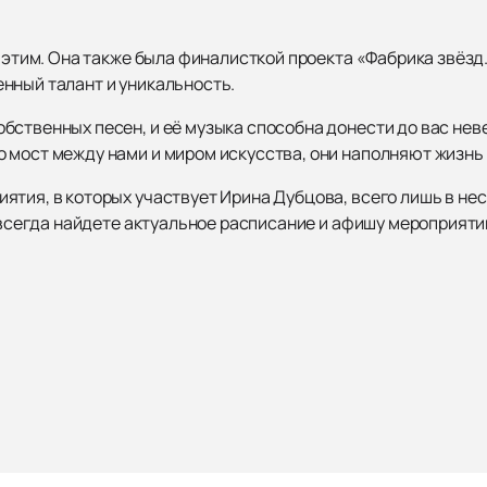
я этим. Она также была финалисткой проекта «Фабрика звёз
нный талант и уникальность.
бственных песен, и её музыка способна донести до вас нев
 мост между нами и миром искусства, они наполняют жизнь
ятия, в которых участвует Ирина Дубцова, всего лишь в нес
ы всегда найдете актуальное расписание и афишу мероприяти