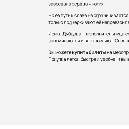
завоевала сердца многих.
Но её путь к славе не ограничиваетс
только подчеркивают её непревзойде
Ирина Дубцова — исполнительница со
запоминаются и вдохновляют. Словно
Вы можете
купить билеты
на меропри
Покупка легка, быстра и удобна, и в