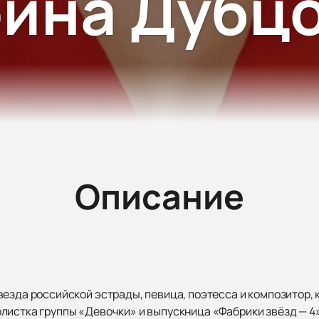
ина Дубц
Описание
езда российской эстрады, певица, поэтесса и композитор, 
истка группы «Девочки» и выпускница «Фабрики звёзд — 4»,