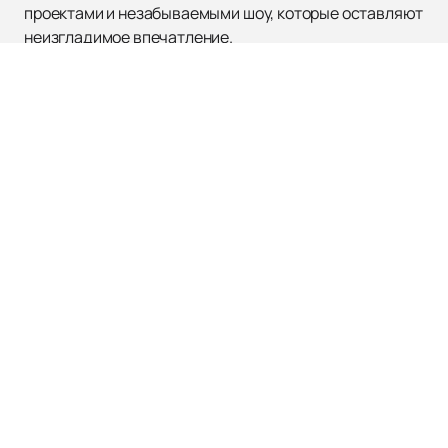
проектами и незабываемыми шоу, которые оставляют
неизгладимое впечатление.
ЛОЛИТА
Афиша
О нас
Новости
Оплата и доставка
Об Исполнительнице
Правила оказания услуг
Политика
конфиденциальности