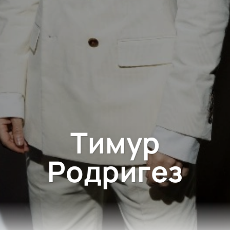
Тимур
Родригез