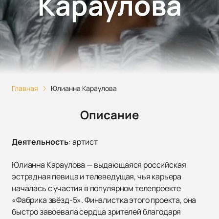
Караулова
Главная
Юлианна Караулова
Описание
Деятельность
:
артист
Юлианна Караулова — выдающаяся российская
эстрадная певица и телеведущая, чья карьера
началась с участия в популярном телепроекте
«Фабрика звёзд-5». Финалистка этого проекта, она
быстро завоевала сердца зрителей благодаря