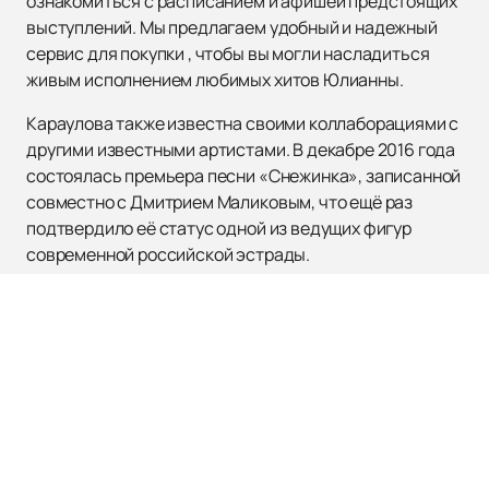
ознакомиться с расписанием и афишей предстоящих
выступлений. Мы предлагаем удобный и надежный
сервис для покупки , чтобы вы могли насладиться
живым исполнением любимых хитов Юлианны.
Караулова также известна своими коллаборациями с
другими известными артистами. В декабре 2016 года
состоялась премьера песни «Снежинка», записанной
совместно с Дмитрием Маликовым, что ещё раз
подтвердило её статус одной из ведущих фигур
современной российской эстрады.
Не упустите возможность увидеть и услышать
Юлианну Караулову вживую. Посетите наш сайт,
чтобы оформить заказ на её концерты и быть в курсе
всех новостей и событий. Наслаждайтесь
качественной музыкой и яркими шоу!