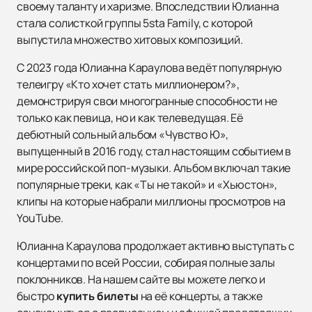
своему таланту и харизме. Впоследствии Юлианна
стала солисткой группы 5sta Family, с которой
выпустила множество хитовых композиций.
С 2023 года Юлианна Караулова ведёт популярную
телеигру «Кто хочет стать миллионером?»,
демонстрируя свои многогранные способности не
только как певица, но и как телеведущая. Её
дебютный сольный альбом «Чувство Ю»,
выпущенный в 2016 году, стал настоящим событием в
мире российской поп-музыки. Альбом включал такие
популярные треки, как «Ты не такой» и «Хьюстон»,
клипы на которые набрали миллионы просмотров на
YouTube.
Юлианна Караулова продолжает активно выступать с
концертами по всей России, собирая полные залы
поклонников. На нашем сайте вы можете легко и
быстро
купить билеты
на её концерты, а также