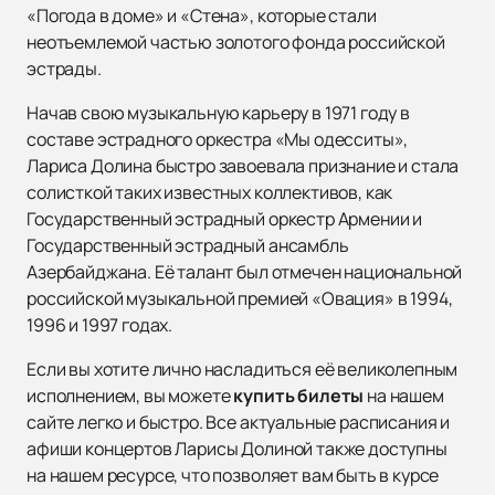
«Погода в доме» и «Стена», которые стали
неотъемлемой частью золотого фонда российской
эстрады.
Начав свою музыкальную карьеру в 1971 году в
составе эстрадного оркестра «Мы одесситы»,
Лариса Долина быстро завоевала признание и стала
солисткой таких известных коллективов, как
Государственный эстрадный оркестр Армении и
Государственный эстрадный ансамбль
Азербайджана. Её талант был отмечен национальной
российской музыкальной премией «Овация» в 1994,
1996 и 1997 годах.
Если вы хотите лично насладиться её великолепным
исполнением, вы можете
купить билеты
на нашем
сайте легко и быстро. Все актуальные расписания и
афиши концертов Ларисы Долиной также доступны
на нашем ресурсе, что позволяет вам быть в курсе