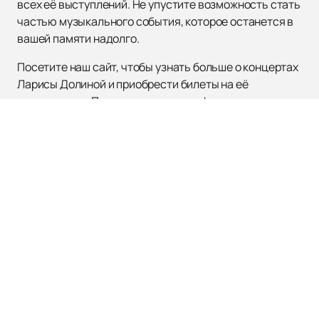
всех её выступлений. Не упустите возможность стать
частью музыкального события, которое останется в
вашей памяти надолго.
Посетите наш сайт, чтобы узнать больше о концертах
Ларисы Долиной и приобрести билеты на её
выступления. Погрузитесь в атмосферу настоящего
музыкального праздника вместе с одной из самых
ярких звёзд российской эстрады.
ЛОЛИТА