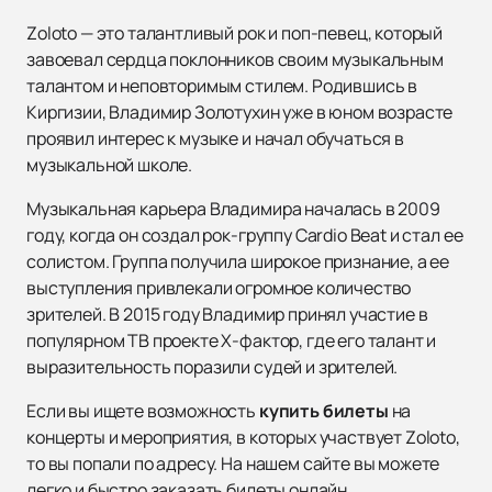
Zoloto — это талантливый рок и поп-певец, который
завоевал сердца поклонников своим музыкальным
талантом и неповторимым стилем. Родившись в
Киргизии, Владимир Золотухин уже в юном возрасте
проявил интерес к музыке и начал обучаться в
музыкальной школе.
Музыкальная карьера Владимира началась в 2009
году, когда он создал рок-группу Cardio Beat и стал ее
солистом. Группа получила широкое признание, а ее
выступления привлекали огромное количество
зрителей. В 2015 году Владимир принял участие в
популярном ТВ проекте Х-фактор, где его талант и
выразительность поразили судей и зрителей.
Если вы ищете возможность
купить билеты
на
концерты и мероприятия, в которых участвует Zoloto,
то вы попали по адресу. На нашем сайте вы можете
легко и быстро заказать билеты онлайн.