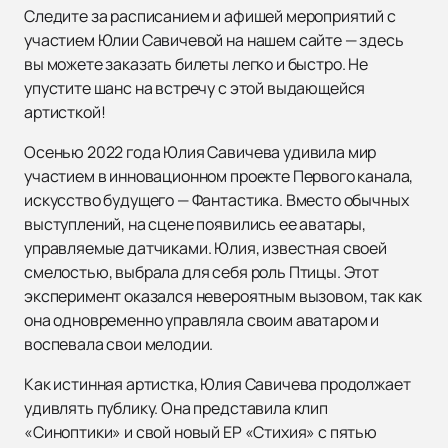
Следите за расписанием и афишей мероприятий с
участием Юлии Савичевой на нашем сайте — здесь
вы можете заказать билеты легко и быстро. Не
упустите шанс на встречу с этой выдающейся
артисткой!
Осенью 2022 года Юлия Савичева удивила мир
участием в инновационном проекте Первого канала,
искусство будущего — Фантастика. Вместо обычных
выступлений, на сцене появились ее аватары,
управляемые датчиками. Юлия, известная своей
смелостью, выбрала для себя роль Птицы. Этот
эксперимент оказался невероятным вызовом, так как
она одновременно управляла своим аватаром и
воспевала свои мелодии.
Как истинная артистка, Юлия Савичева продолжает
удивлять публику. Она представила клип
«Синоптики» и свой новый ЕР «Стихия» с пятью