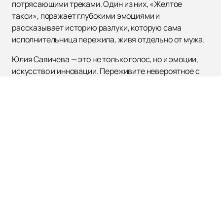
потрясающими треками. Один из них, «Желтое
такси», поражает глубокими эмоциями и
рассказывает историю разлуки, которую сама
исполнительница пережила, живя отдельно от мужа.
Юлия Савичева — это не только голос, но и эмоции,
искусство и инновации. Переживите невероятное с
ней,
приобретайте билеты
на нашем сайте и
окунитесь в мир музыкальной гармонии и чувств,
который она создает на сцене.
ЛОЛИТА