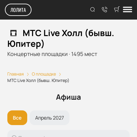
ЛОЛИТА
МТС Live Холл (бывш.
Юпитер)
Концертные площадки
·
1495
мест
Главная
О площадке
МТС Live Холл (бывш. Юпитер)
Афиша
Все
Апрель 2027