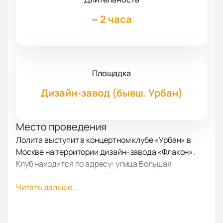
~
2 часа
Площадка
Дизайн-завод (бывш. Урбан)
Место проведения
Лолита выступит в концертном клубе «Урбан» в
Москве на территории дизайн-завода «Флакон».
Клуб находится по адресу: улица Большая
Новодмитровская, дом 36, строение 24.
Читать дальше...
О концерте
Сольное выступление Лолиты станет заметным