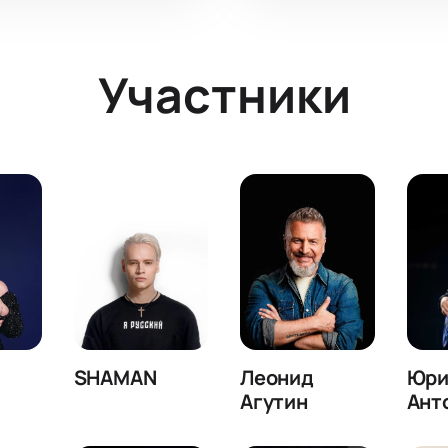
Участники
SHAMAN
Леонид
Юри
Агутин
Ант