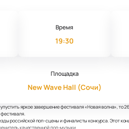
Время
4
19:30
Площадка
New Wave Hall (Сочи)
е упустить яркое завершение фестиваля «Новая волна», то 2
д фестиваля.
везды российской поп-сцены и финалисты конкурса. Этот ко
ценитель качественной поп-музыки.