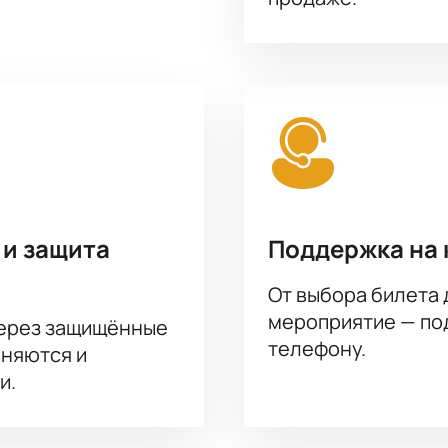
 а также получение подлинных электронных билетов - все эт
цами. Доверяйте надежным билетным сервисам и посещаете
 и защита
Поддержка на 
От выбора билета 
мероприятие — под
через защищённые
телефону.
аняются и
и.