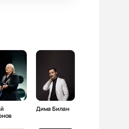
й
Дима Билан
онов