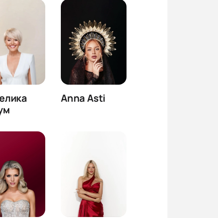
елика
Anna Asti
ум