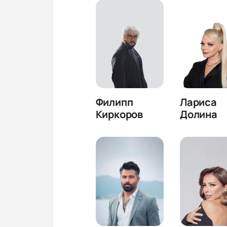
Филипп
Лариса
Киркоров
Долина