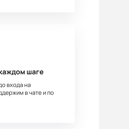
о вместо поездок в кассы или
 самые интересные события!
каждом шаге
до входа на
держим в чате и по