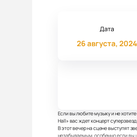
Дата
26 августа, 202
Если вы любите музыку и не хотит
Hall» вас ждет концерт суперзвез
В этот вечер на сцене выступят з
незабываемым, особенно если вы 