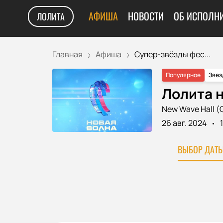
АФИША
НОВОСТИ
ОБ ИСПОЛН
ЛОЛИТА
Главная
Афиша
Супер-звёзды фес...
Популярное
Звез
Лолита н
New Wave Hall (
26 авг. 2024
ВЫБОР ДАТЫ