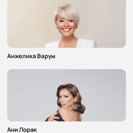
Анжелика Варум
Ани Лорак