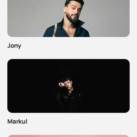
Jony
Markul